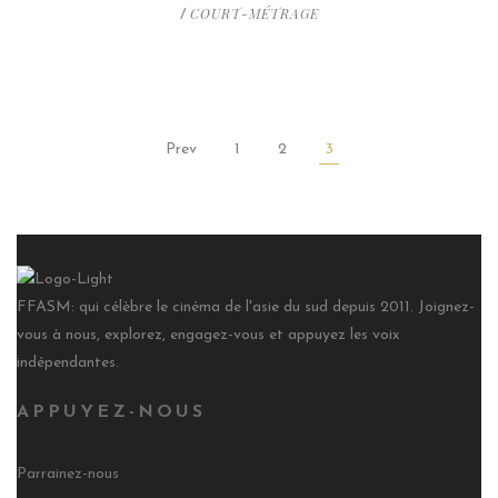
COURT-MÉTRAGE
/
Prev
1
2
3
FFASM: qui célèbre le cinéma de l'asie du sud depuis 2011. Joignez-
vous à nous, explorez, engagez-vous et appuyez les voix
indépendantes.
APPUYEZ-NOUS
Parrainez-nous