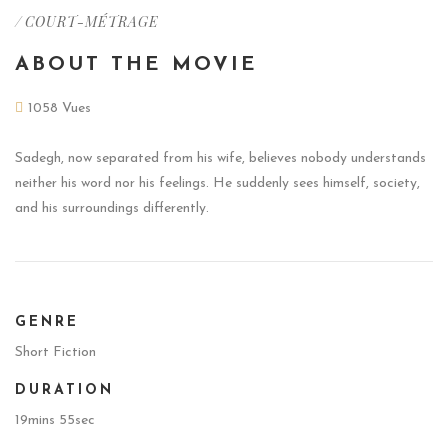
/
COURT-MÉTRAGE
ABOUT THE MOVIE
1058 Vues
Sadegh, now separated from his wife, believes nobody understands
neither his word nor his feelings. He suddenly sees himself, society,
and his surroundings differently.
GENRE
Short Fiction
DURATION
19mins 55sec