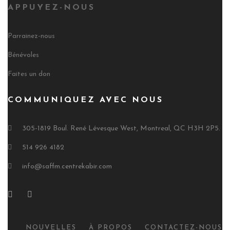
APPUYEZ-NOUS
Parrainez-nous
Bénévoles
Faites un don
COMMUNIQUEZ AVEC NOUS
305-1819 Boul. René Lévesque West, Montreal, QC H3H 2P5.
514 926 4182
info@saffm.centrekabir.com
NOUVELLES
À PROPOS
CONTACTEZ-NOUS