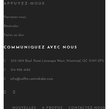
APPUYEZ-NOUS
Parrainez-nous
Bénévoles
Faites un don
COMMUNIQUEZ AVEC NOUS
305-1819 Boul. René Lévesque West, Montreal, QC H3H 2P5.
514 926 4182
info@saffm.centrekabir.com
NOUVELLES
À PROPOS
CONTACTEZ-NOUS