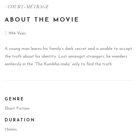
/
COURT-MÉTRAGE
ABOUT THE MOVIE
994 Vues
A young man learns his family’s dark secret and is unable to accept
the truth about his identity. Lost amongst strangers, he wanders
aimlessly in the “The Kumbha mela” only to find the truth.
GENRE
Short Fiction
DURATION
15mins