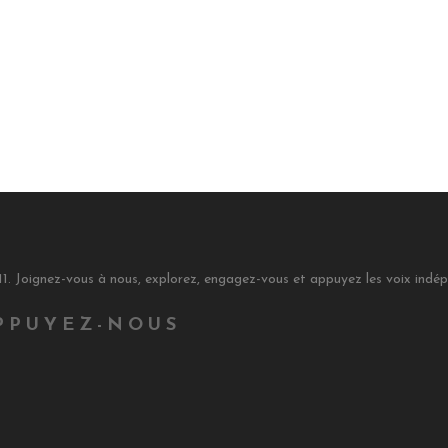
11. Joignez-vous à nous, explorez, engagez-vous et appuyez les voix indé
PPUYEZ-NOUS