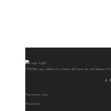
FFASM: qui célèbre le cinéma de l'asie du sud depuis 20
A
Parrainez-nous
Bénévoles