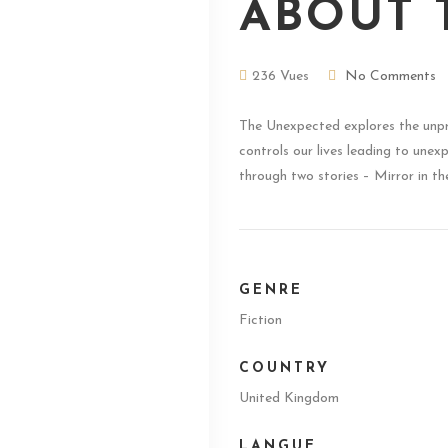
ABOUT 
236 Vues
No Comments
The Unexpected explores the unpr
controls our lives leading to une
through two stories – Mirror in t
GENRE
Fiction
COUNTRY
United Kingdom
LANGUE