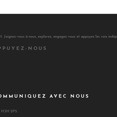
11. Joignez-vous à nous, explorez, engagez-vous et appuyez les voix indé
PPUYEZ-NOUS
OMMUNIQUEZ AVEC NOUS
C H3H 2P5.