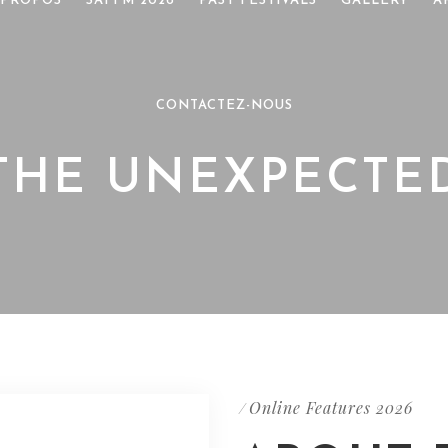
 PROPOS
SAFFM 2026
PAST FESTIVALS
GALLERY
A
CONTACTEZ-NOUS
THE UNEXPECTE
Online Features 2026
/