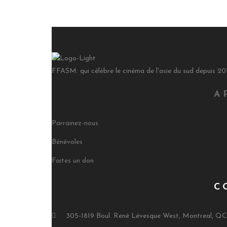
FFASM: qui célèbre le cinéma de l'asie du sud depuis 20
A
Parrainez-nous
Bénévoles
Faites un don
C
305-1819 Boul. René Lévesque West, Montreal, Q