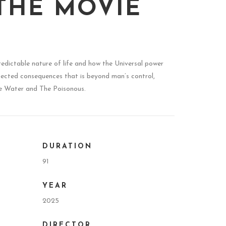
THE MOVIE
edictable nature of life and how the Universal power
xpected consequences that is beyond man’s control,
he Water and The Poisonous.
DURATION
91
YEAR
2025
DIRECTOR